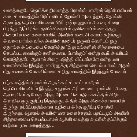
உலகத்தையே ஜெயிக்க நினைத்த பிரான்ஸ் மாவீரன் நெப்போலியன்
கடைசி காலத்தில் பிரிட்டனிடம் தோல்வி அடைந்தார். தோல்வி
அடைந்த நெப்போலியனை பிரிட்டிஷ் ராணுவம் அவரை சிறை
பிடித்து ஆப்பிரிக்க தனிச்சிறையில் தனிமையில் வைத்தது.
சிறையில் மன உளைச்சலில் அவரின் கடைசி காலம் கழிந்தது.
அவரை பார்க்க வந்த அவரின் நண்பர் ஒருவர் அவரிடம் ஒரு
சதுரங்க அட்டையை கொடுத்து “இது உங்களின் சிந்தனையை
செயல்பட வைக்கும் தனிமையை போக்கும்” என்று கூறி அவரிடம்
கொடுத்தார். ஆனால் சிறை படுத்தி விட்டார்களே என்ற மன
உளைச்சலில் இருந்த மாவீரனுக்கு சிந்தனை செயல்படாமல் அதன்
மீது கவணம் போகவில்லை. சிறிது காலத்தில் இறந்தும் போனார்.
பிற்காலத்தில் பிரான்ஸ் அருங்காட்சியகம் மாவீரன்
நெப்போலியனிடம் இருந்த சதுரங்க அட்டையை ஏலம் விட அதை
ஆய்வு செய்த போது அந்த அட்டையின் நடு பக்கத்தில் சிறிய
அளவில் ஒரு குறிப்பு இருந்தது. அதில் அந்த சிறைச்சாலையில்
இருந்து தப்பிப்பதற்க்கான வழியை அந்த குறிப்பு சொல்லி
இருந்தது, ஆனால் அவரின் மன உளைச்சலும், பதட்டமும் அவரின்
சிந்தனையை செயல்படாமல் ஆக்கி வைத்து அவரின் தப்பிக்கும்
வழியை மூடி மறைத்தது…