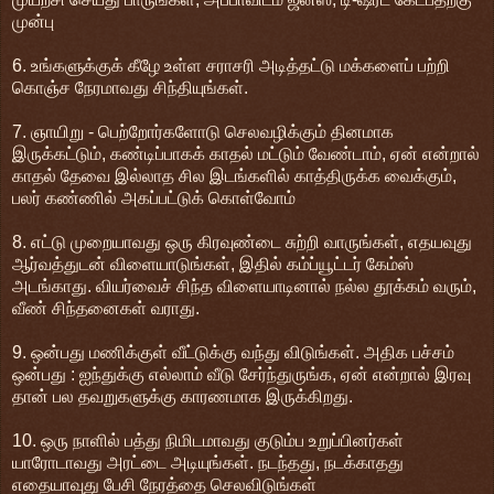
முன்பு
6. உங்களுக்குக் கீழே உள்ள சராசரி அடித்தட்டு மக்களைப் பற்றி
கொஞ்ச நேரமாவது சிந்தியுங்கள்.
7. ஞாயிறு - பெற்றோர்களோடு செலவழிக்கும் தினமாக
இருக்கட்டும், கண்டிப்பாகக் காதல் மட்டும் வேண்டாம், ஏன் என்றால்
காதல் தேவை இல்லாத சில இடங்களில் காத்திருக்க வைக்கும்,
பலர் கண்ணில் அகப்பட்டுக் கொள்வோம்
8. எட்டு முறையாவது ஒரு கிரவுண்டை சுற்றி வாருங்கள், எதயவுது
ஆர்வத்துடன் விளையாடுங்கள், இதில் கம்ப்யூட்டர் கேம்ஸ்
அடங்காது. வியர்வைச் சிந்த விளையாடினால் நல்ல தூக்கம் வரும்,
வீண் சிந்தனைகள் வராது.
9. ஒன்பது மணிக்குள் வீட்டுக்கு வந்து விடுங்கள். அதிக பச்சம்
ஒன்பது : ஐந்துக்கு எல்லாம் வீடு சேர்ந்துருங்க, ஏன் என்றால் இரவு
தான் பல தவறுகளுக்கு காரணமாக இருக்கிறது.
10. ஒரு நாளில் பத்து நிமிடமாவது குடும்ப உறுப்பினர்கள்
யாரோடாவது அரட்டை அடியுங்கள். நடந்தது, நடக்காதது
எதையாவுது பேசி நேரத்தை செலவிடுங்கள்