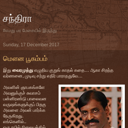
சந்திரா
#எமது மர மேசையில் இருந்து
Sunday, 17 December 2017
மௌன பூகம்பம்
இது
வைரமுத்து
எழுதிய குறுங் காதல் கதை… ஆகா சிறந்த
வர்ணனை, முடிவு சற்று எதிர் பாராததுவே…
அவளின் ஞாபகங்களே
அவனுக்குச் சுவாசம்
பன்னிரண்டு பாலைவன
வருஷங்களுக்குப் பிறகு
அவளை அவன் பார்க்க
நேருகிறது.
எங்கெனில்..
ஒரு ரயில் நிலையத்தில்.