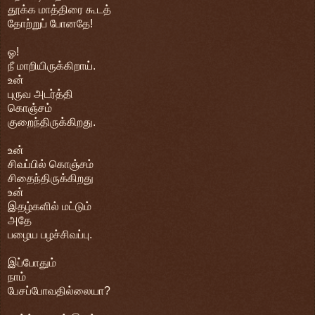
தூக்க மாத்திரை கூடத்
தோற்றுப் போனதே!
ஓ!
நீ மாறியிருக்கிறாய்.
உன்
புருவ அடர்த்தி
கொஞ்சம்
குறைந்திருக்கிறது.
உன்
சிவப்பில் கொஞ்சம்
சிதைந்திருக்கிறது
உன்
இதழ்களில் மட்டும்
அதே
பழைய பழச்சிவப்பு.
இப்போதும்
நாம்
பேசப்போவதில்லையா?