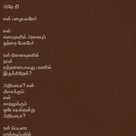
அதே நீ!
என் பழையவளே!
என்
கனவுகளில் அலையும்
ஒற்றை மேகமே!
உன் நினைவுகளில்
நான்
எத்தனையாவது பரணில்
இருக்கிறேன்?
அறிவாயா? என்
மீசைக்கும்
என்
காதலுக்கும்
ஒரே வயதென்று
அறிவாயா?
உன் பெயரை
மறக்கடிப்பதில்