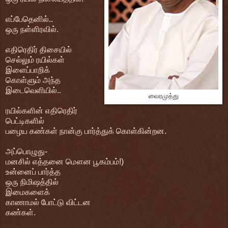
எப்பேதெனில்..
ஒரு நள்ளிரவில்.
எதிரெதிர் திசையில்
செல்லும் ரயில்கள்
இளைப்பாறிக்
கொள்ளும் அந்த
இடைவெளியில்..
வைரமுத்து
ரயில்களின் எதிரெதிர்
பெட்டிகளில்
பழைய கண்கள் நான்கு பார்த்துக் கொள்கின்றன.
அப்பொழுது-
மனசில் எத்தனை மௌன பூகம்பம்!)
உன்னைப் பார்த்த
ஒரு நிமிஷத்தில்
இமைகளைக்
காணாமல் போட்டு விட்டன
கண்கள்.