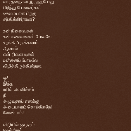
வார்த்தைகள் இருந்தபோது
பிரிந்து போனவர்கள்
ஊமையான பிறகு
சந்திக்கிறோமா?
உன் நினைவுகள்
உன் கணவனைப் போலவே
உறங்கியிருக்கலாம்.
ஆனால்
என் நினைவுகள்
உன்னைப் போலவே
விழித்திருக்கின்றன.
ஓ!
இந்த
ரயில் வெளிச்சம்
நீ
அழுவதாய் எனக்கு
அடையாளம் சொல்கிறதே!
வேண்டாம்!
விழியில் ஒழுகும்
வெந்நீரால்